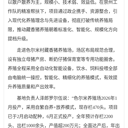
以散户散养为主，规模小、技术弱、效益低。在崇州工
作队的精准帮扶下，项目通过政企携手、资源整合，引
入现代化养殖理念与先进设备，彻底打破传统养殖局
限，推动
藏香猪
养殖朝着标准化、智能化、规模化方向
提档升级。
走进色尔米村藏香猪养殖场，场区布局规范合理，
设有独立母猪产房、断奶仔猪保育室等专用功能圈舍。
养殖全程采用全自动化智能设备，饮水、饲料投喂全部
由电脑统一操控，智能化、精细化的养殖模式，有效提
升养殖质量和产出效率。
基地负责人泽郎罗尔伍说：“色尔米养殖场2026年1
月投产，采用自繁自养+放养模式，现存栏470头。项目
已于2月启动配种，6月正式投产，全年预计存栏2200
头、出栏1000余头，产值超200万元；全面达产后，年出