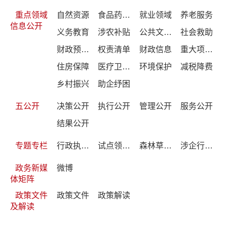
重点领域
自然资源
食品药品监管
就业领域
养老服务
信息公开
义务教育
涉农补贴
公共文化服务
社会救助
财政预决算公开
权责清单
财政信息
重大项目建设
住房保障
医疗卫生和疫情防控
环境保护
减税降费
乡村振兴
助企纾困
五公开
决策公开
执行公开
管理公开
服务公开
结果公开
专题专栏
行政执法专栏
试点领域基层政务公开标准目录编制
森林草原防灭火专项整治工作专栏
涉企行政检查公示专栏
政务新媒
微博
体矩阵
政策文件
政策文件
政策解读
及解读