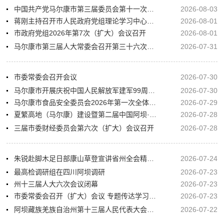
中国共产党马尔康市第三届委员会第十一次全体会议公报
2026-08-03
蒋刚主持召开市人民政府党组理论学习中心组2026年第7次学习（扩大）会议
2026-08-01
市政府党组2026年第7次（扩大）会议召开
2026-08-01
马尔康市第三届人大常委会召开第三十六次会议
2026-07-31
市委常委会召开会议
2026-07-30
马尔康市开展庆祝中国人民解放军建军99周年集中走访慰问活动
2026-07-30
马尔康市食品安全委员会2026年第一次全体会议召开
2026-07-29
夏繁高地（马尔康）建设暨第二届中国阿坝·夏繁科学家大会、半程马拉松赛和暑期宠客惠民嘉年华活动筹备动员部署会召开
2026-07-28
三届市委财经委员会第六次（扩大）会议召开
2026-07-28
朱锐赴脚木足日部康山草登宣讲省州全会精神并开展综合督导调研
2026-07-24
最高检调研组在四川阿坝调研
2026-07-23
州十三届人大六次会议闭幕
2026-07-23
市委常委会召开（扩大）会议 专题传达学习州委十二届九次全会和阿坝州十三届人大六次会议精神 研究我市贯彻落实意见
2026-07-23
阿坝藏族羌族自治州第十三届人民代表大会第六次会议开幕
2026-07-22